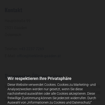
Kontakt
Hauptstraße 99
2531 Gaaden
Österreich
Telefon:
+43 2237 7269
E-Mail:
office@tierklinik-gaaden.at
Tierpension
Öffnungszeiten:
Wir respektieren Ihre Privatsphäre
Diese Website verwendet Cookies. Cookies zu Marketing- und
Montag - Freitag
10:00 - 12:00
Analysezwecken werden nur gesetzt, wenn Sie diese
14:00 - 17:00
nachstehend auswählen oder alle Cookies akzeptieren. Diese
freiwillige Zustimmung können Sie jederzeit widerrufen. Durch
Samstag
10:00 - 12:00
Auswahl von „Informationen zu Cookies und Datenschutz“